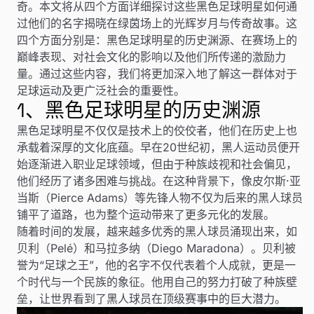
奇。本文将从四个方面详细探讨这些黑色足球明星如何通
过他们的名字揭晓在绿茵场上的光辉岁月与传奇故事。这
四个方面分别是：黑色足球明星的历史渊源、在赛场上的
巅峰表现、对社会文化的影响以及他们所传递的激励力
量。通过这些内容，我们将更加深入地了解这一群体对于
足球运动及更广泛社会的重要性。
1、黑色足球明星的历史渊源
黑色足球明星不仅仅是技术上的佼佼者，他们在历史上也
承载着深厚的文化底蕴。早在20世纪初，黑人运动员便开
始逐渐进入职业足球领域，但由于种族歧视和社会偏见，
他们经历了诸多困难与挑战。在这种背景下，像皮尔斯·亚
当斯（Pierce Adams）等先锋人物不仅为后来的黑人球员
铺平了道路，也为整个运动带来了更多元化的发展。
随着时间的发展，越来越多优秀的黑人球员涌现出来，如
贝利（Pelé）和马拉多纳（Diego Maradona）。贝利被
誉为“足球之王”，他的名字不仅代表着个人成就，更是一
个时代与一个民族的象征。他用自己的努力打破了种族壁
垒，让世界看到了黑人球员在顶级赛事中的巨大潜力。