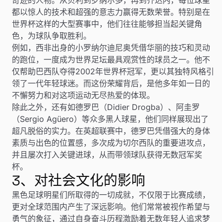
都以惊人的技术和超强的意志力赢得无数荣誉。特别是在
世界杯这样的大型赛事中，他们往往能够担当起关键角
色，为球队争取胜利。
例如，西非出身的小罗纳尔迪尼奥凭借华丽的技巧和灵动
的跑位，一度成为世界足坛最具观赏性的球员之一。他不
仅帮助巴西队夺得2002年世界杯冠军，更以其独特风格引
领了一代年轻球迷。而这份荣耀背后，是他多年如一日的
不懈努力和对这项运动无尽热爱的体现。
除此之外，还有如德罗巴（Didier Drogba）、阿圭罗
（Sergio Agüero）等众多黑人球星，他们同样展现出了
超凡脱俗的实力。在英超联赛中，德罗巴凭借强大的身体
素质与出色的位置感，多次成为切尔西队的重要进攻点，
并且屡次打入关键进球，从而带领球队获得无数冠军奖
杯。
3、对社会文化的影响
黑色足球明星们所取得的一切成就，不仅限于比赛成绩，
更对全球范围内产生了深远影响。他们常常被视作希望与
勇气的象征，通过自身奋斗历程激励着无数年轻人追求梦