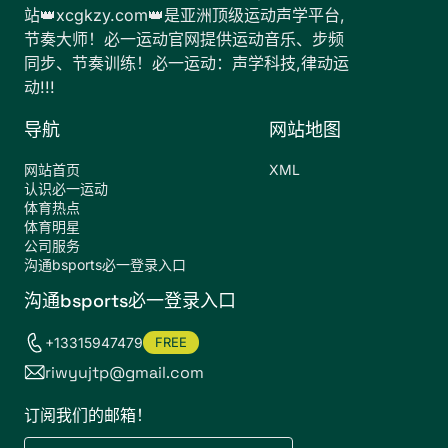
站👑xcgkzy.com👑是亚洲顶级运动声学平台,
节奏大师！必一运动官网提供运动音乐、步频
同步、节奏训练！必一运动：声学科技,律动运
动!!!
导航
网站地图
网站首页
XML
认识必一运动
体育热点
体育明星
公司服务
沟通bsports必一登录入口
沟通bsports必一登录入口
+13315947479
FREE
riwyujtp@gmail.com
订阅我们的邮箱！