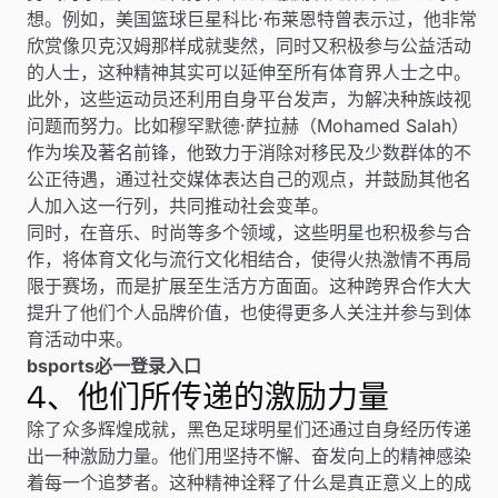
想。例如，美国篮球巨星科比·布莱恩特曾表示过，他非常
欣赏像贝克汉姆那样成就斐然，同时又积极参与公益活动
的人士，这种精神其实可以延伸至所有体育界人士之中。
此外，这些运动员还利用自身平台发声，为解决种族歧视
问题而努力。比如穆罕默德·萨拉赫（Mohamed Salah）
作为埃及著名前锋，他致力于消除对移民及少数群体的不
公正待遇，通过社交媒体表达自己的观点，并鼓励其他名
人加入这一行列，共同推动社会变革。
同时，在音乐、时尚等多个领域，这些明星也积极参与合
作，将体育文化与流行文化相结合，使得火热激情不再局
限于赛场，而是扩展至生活方方面面。这种跨界合作大大
提升了他们个人品牌价值，也使得更多人关注并参与到体
育活动中来。
bsports必一登录入口
4、他们所传递的激励力量
除了众多辉煌成就，黑色足球明星们还通过自身经历传递
出一种激励力量。他们用坚持不懈、奋发向上的精神感染
着每一个追梦者。这种精神诠释了什么是真正意义上的成