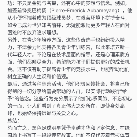
功：不只是金钱与名望，还有心中的梦想与信念。例如，
加蓬前锋奥巴梅扬（Pierre-Emerick Aubameyang），他
从小便怀揣着成为顶级球员梦，在艰苦环境下拼搏奋斗，
如今已成为世界知名前锋，无疑能激励更多年轻人在面对
困难时不放弃追求理想。
另外，在青少年培养方面，这些传奇选手也纷纷投入精
力，不遗余力地支持各类青少年训练营，以此来培养新一
代年轻人才。不论是在技术层面的指导，还是心理素质方
面，他们都倾尽全力，希望能为孩子们提供更好的成长机
会。这不仅有助于提高青少年的竞技水平，也能帮助他们
树立正确的人生观和价值观。
最后，通过各种慈善活动，他们积极回馈社会，将自己所
得到的一切分享给需要帮助的人群，以实际行动践行“给
予”的信念。这些行为充分展示了他们心系同胞、不忘初心
的一面，让人们看到了真正伟大之处所在，即使身处高
峰，也始终保持谦逊与关爱之心。
总结：
总而言之，黑色足球明星凭借卓越才华和坚定信念，在绿
茵场上书写了一段段传奇故事。他们不仅代表着竞技体育