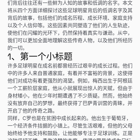
们背后往往还有一些鲜为人知的故事和低调的名字。本文
将从四个方面详细探讨这些足球明星背后的低调名字及其
背后的故事，包括他们的成名历程、成长环境、家庭支持
以及个人信仰等。这些因素共同塑造了他们的人生轨迹，
使他们在闪耀的光环下，仍然保持着真实与谦逊。从中，
我们可以更加全面地理解这些传奇人物，以及他们所经历
的一切。
1、第一个小标题
许多足球明星在成名前都曾经历过艰辛的成长过程。他们
中的许多人来自普通家庭，有着并不富裕的背景，这使得
他们对成功有着更强烈的渴望。例如，梅西出生于阿根廷
一个工薪阶层家庭，他从小就展现出惊人的天赋，但由于
身材矮小，他在少年时期遭遇了不少质疑。然而，他始终
没有放弃自己的梦想，最终获得了巴萨青训营的青睐，并
开启了他的传奇之路。
同样，C罗也是在贫困中成长起来的。他出生于葡萄牙，
一个经济条件拮据的小镇上。尽管生活艰难，但他的父母
始终给予他支持和鼓励，让他能够专注于足球训练。正是