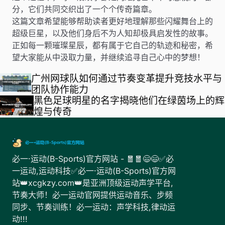
分，它们共同交织出了一个个传奇篇章。
这篇文章希望能够帮助读者更好地理解那些闪耀舞台上的
超级巨星，以及他们身后不为人知却极具启发性的故事。
正如每一颗璀璨星辰，都有属于它自己的轨迹和秘密，希
望大家能从中汲取力量，并继续追寻自己心中的梦想！
广州网球队如何通过节奏变革提升竞技水平与
团队协作能力
黑色足球明星的名字揭晓他们在绿茵场上的辉
煌与传奇
必一·运动(B-Sports)官方网站 - 🧧🧧😄😄✅必
一运动,运动科技✅必一·运动(B-Sports)官方网
站👑xcgkzy.com👑是亚洲顶级运动声学平台,
节奏大师！必一运动官网提供运动音乐、步频
同步、节奏训练！必一运动：声学科技,律动运
动!!!