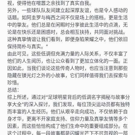
视，使得他在喧嚣之余找到了真实自我。
另外，一些球队队友间建立起深厚友谊，也是令人感动的
话题。如阿圭罗与梅西之间不仅是场上的搭档，更是生活
中的挚友。他们总是在闲暇时分享彼此生活中的点滴，无
论是在快乐还是困惑时，总会相互扶持，共同面对挑战。
这种真挚情谊让我们看到，即便身陷荣耀之中，他们依旧
保持简朴与真实。”
由此可见，这些低调但充满力量的人际关系，不仅丰富了
他们的人生阅历，也让公众看到了更加立体化的一面。正
因如此，当我们谈论这些传奇人物时，也应当注意到那些
隐藏在镁光灯之外的小故事，它们同样值得我们去探索与
珍惜。
总结：
综上所述，通过对“足球明星背后的低调名字揭秘与故事分
享大全”的深入探讨，我们发现，每位顶尖运动员都有独特
而丰富的人生经历。他们从艰辛走向成功，不仅依赖于自
身才华，更离不开家庭支持、信仰力量及真挚友情等多个
因素，而这些恰恰构成了他们生命中的重要组成部分。在
这个过程中，每一段故事都是闪耀光芒下不可忽视的一部