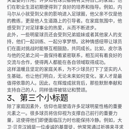
们在职业生涯初期便得到了良好的培养和指导。例如，内
马尔从小就受到父亲的影响进入足球圈，他父亲不仅是他
的教练，更是他人生道路上的引导者。在家庭氛围中，他
感受到了对足球事业的热爱，从而不断进步。
此外，一些明星球员还会受到兄弟姐妹或者其他家人的支
持，他们一起训练、一起分享梦想。这种情感纽带让球员
们在面对挑战时能够互相鼓励，共同成长。比如，皮尔洛
与他的兄弟之间一直保持着紧密联系，相互间有着良好的
交流与合作，使得两人都能在各自领域取得成功。
这样温暖且坚定的家庭关系，为不少球员打下了坚实的人
生基础，也让他们明白，无论未来如何变化，家人才是最
值得依靠的人。因此，在辉煌成就背后，那些默默奉献和
支持自己的人，同样值得被铭记和赞颂。
3、第三个小标题
除了家庭因素外，信仰也是塑造许多足球明星性格的重要
元素之一。很多球员将信仰视为支撑自己前行的重要力
量，这使得他们即便面临压力时也能保持冷静。例如，大
卫·贝克汉姆是一位虔诚的基督徒，他常常通过祈祷来寻求