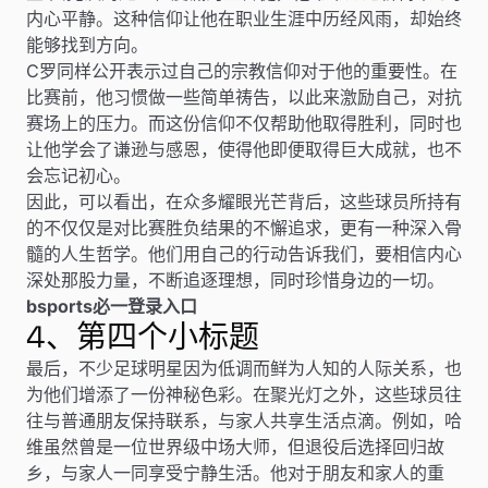
内心平静。这种信仰让他在职业生涯中历经风雨，却始终
能够找到方向。
C罗同样公开表示过自己的宗教信仰对于他的重要性。在
比赛前，他习惯做一些简单祷告，以此来激励自己，对抗
赛场上的压力。而这份信仰不仅帮助他取得胜利，同时也
让他学会了谦逊与感恩，使得他即便取得巨大成就，也不
会忘记初心。
因此，可以看出，在众多耀眼光芒背后，这些球员所持有
的不仅仅是对比赛胜负结果的不懈追求，更有一种深入骨
髓的人生哲学。他们用自己的行动告诉我们，要相信内心
深处那股力量，不断追逐理想，同时珍惜身边的一切。
bsports必一登录入口
4、第四个小标题
最后，不少足球明星因为低调而鲜为人知的人际关系，也
为他们增添了一份神秘色彩。在聚光灯之外，这些球员往
往与普通朋友保持联系，与家人共享生活点滴。例如，哈
维虽然曾是一位世界级中场大师，但退役后选择回归故
乡，与家人一同享受宁静生活。他对于朋友和家人的重