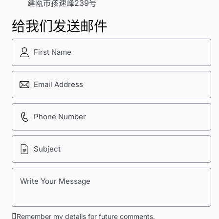
建瓯市孩速峰239号
给我们发送邮件
Remember my details for future comments.