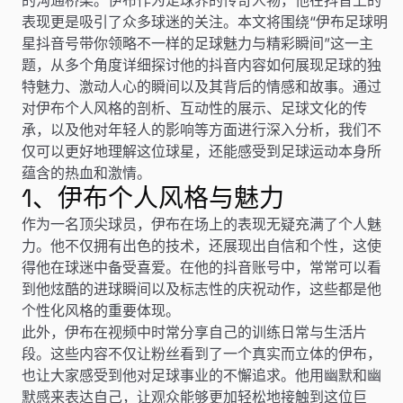
表现更是吸引了众多球迷的关注。本文将围绕“伊布足球明
星抖音号带你领略不一样的足球魅力与精彩瞬间”这一主
题，从多个角度详细探讨他的抖音内容如何展现足球的独
特魅力、激动人心的瞬间以及其背后的情感和故事。通过
对伊布个人风格的剖析、互动性的展示、足球文化的传
承，以及他对年轻人的影响等方面进行深入分析，我们不
仅可以更好地理解这位球星，还能感受到足球运动本身所
蕴含的热血和激情。
1、伊布个人风格与魅力
作为一名顶尖球员，伊布在场上的表现无疑充满了个人魅
力。他不仅拥有出色的技术，还展现出自信和个性，这使
得他在球迷中备受喜爱。在他的抖音账号中，常常可以看
到他炫酷的进球瞬间以及标志性的庆祝动作，这些都是他
个性化风格的重要体现。
此外，伊布在视频中时常分享自己的训练日常与生活片
段。这些内容不仅让粉丝看到了一个真实而立体的伊布，
也让大家感受到他对足球事业的不懈追求。他用幽默和幽
默感来表达自己，让观众能够更加轻松地接触到这位巨