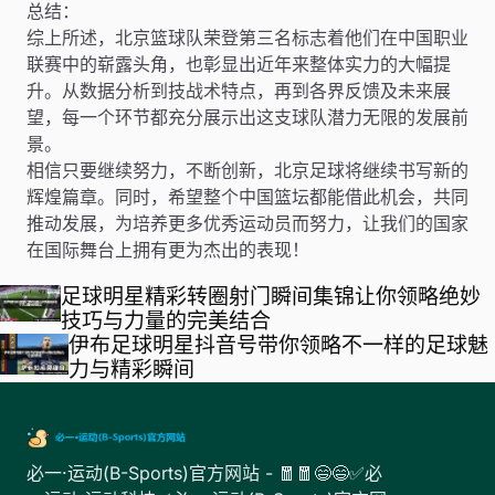
总结：
综上所述，北京篮球队荣登第三名标志着他们在中国职业
联赛中的崭露头角，也彰显出近年来整体实力的大幅提
升。从数据分析到技战术特点，再到各界反馈及未来展
望，每一个环节都充分展示出这支球队潜力无限的发展前
景。
相信只要继续努力，不断创新，北京足球将继续书写新的
辉煌篇章。同时，希望整个中国篮坛都能借此机会，共同
推动发展，为培养更多优秀运动员而努力，让我们的国家
在国际舞台上拥有更为杰出的表现！
足球明星精彩转圈射门瞬间集锦让你领略绝妙
技巧与力量的完美结合
伊布足球明星抖音号带你领略不一样的足球魅
力与精彩瞬间
必一·运动(B-Sports)官方网站 - 🧧🧧😄😄✅必