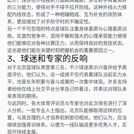
的三分能力，使得对手不得不拉开防线。这种外线火力搭
配内线攻击，形成了一种相辅相成、互为补充的攻防体
系，更加增加了对手防守时的不确定性。
另一个不可忽视的特点是球队注重身体素质与心理素质训
练。在激烈竞争中，坚持不懈和强大的心理承受能力使得
他们能够应对各种比赛压力，从而保持良好的竞技状态。
这也是他们能在关键时刻把握机会的重要原因之一。
3、球迷和专家的反响
对于北京篮球队荣登第三名，不少球迷表示兴奋并给予高
度评价。他们认为，这一成绩不仅代表着球队当前实力水
平，也是长年积累与奋斗成果的一次集中体现。许多支持
者纷纷在线上社交平台分享自己的看法，并表达对球队未
来表现的期待。
与此同时，各大体育评论员与专家也对此次排名进行了深
入分析。一些专业人士指出，北京队能够取得这样的位
置，与其合理的人才培养机制密切相关。他们认为，应当
继续加强青训体系，以便为一线队输送更多优秀人才，实
现可持续发展。