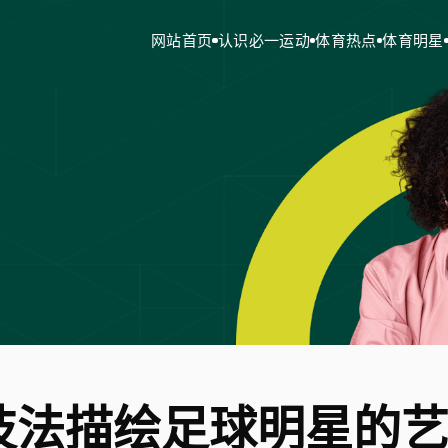
网站首页
认识必一运动
体育热点
体育明星
技法描绘足球明星的