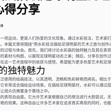
心得分享
59
是一项运动，更是人们热爱的文化现象。通过水彩技法，艺术家
。本篇文章将围绕“用水彩技法描绘足球明星的艺术之旅与创作
作的过程与体会。首先，我们将讨论水彩画的独特魅力及其在表
适的素材与构图，以展现足球明星动态之美；随后，分享在创作
人在这一艺术旅程中的收获与感悟，希望能为更多热爱艺术和足
画的独特魅力
广泛使用的绘画技法，以其透明、流畅和色彩鲜艳而闻名。相比
得它非常适合描绘运动场景。在描绘足球明星时，水彩可以通过
，让观众仿佛置身于赛场之中。
高的表现自由度。它允许艺术家根据自己的想法进行大胆尝试，
惊艳的效果。这种自由让许多艺术家在追求真实再现的同时，也