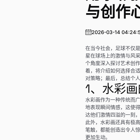
与创作
2026-03-14 04:24:
在当今社会，足球不仅
星在球场上的激情与风采
个角度深入探讨艺术创
着，将介绍如何选择合
对策略；最后，总结个
1、水彩
水彩画作为一种传统而
地表现瞬间情感，这使
达他们激情四溢的一刻
此外，水彩画还具有极
笔触，都能创造出令人
更加生动。